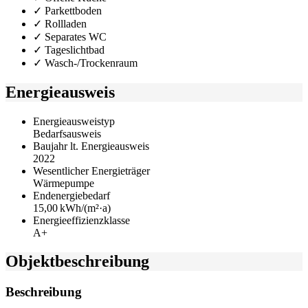
✓ Parkettboden
✓ Rollladen
✓ Separates WC
✓ Tageslichtbad
✓ Wasch-/Trockenraum
Energieausweis
Energieausweistyp
Bedarfs­ausweis
Baujahr lt. Energieausweis
2022
Wesentlicher Energieträger
Wärmepumpe
Endenergie­bedarf
15,00 kWh/(m²·a)
Energie­effizienz­klasse
A+
Objekt­beschreibung
Beschreibung