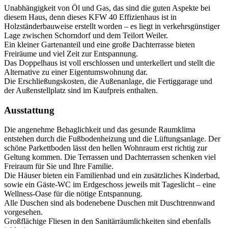
Unabhängigkeit von Öl und Gas, das sind die guten Aspekte bei
diesem Haus, denn dieses KFW 40 Effizienhaus ist in
Holzständerbauweise erstellt worden – es liegt in verkehrsgünstiger
Lage zwischen Schorndorf und dem Teilort Weiler.
Ein kleiner Gartenanteil und eine große Dachterrasse bieten
Freiräume und viel Zeit zur Entspannung.
Das Doppelhaus ist voll erschlossen und unterkellert und stellt die
Alternative zu einer Eigentumswohnung dar.
Die Erschließungskosten, die Außenanlage, die Fertiggarage und
der Außenstellplatz sind im Kaufpreis enthalten.
Ausstattung
Die angenehme Behaglichkeit und das gesunde Raumklima
entstehen durch die Fußbodenheizung und die Lüftungsanlage. Der
schöne Parkettboden lässt den hellen Wohnraum erst richtig zur
Geltung kommen. Die Terrassen und Dachterrassen schenken viel
Freiraum für Sie und Ihre Familie.
Die Häuser bieten ein Familienbad und ein zusätzliches Kinderbad,
sowie ein Gäste-WC im Erdgeschoss jeweils mit Tageslicht – eine
Wellness-Oase für die nötige Entspannung.
Alle Duschen sind als bodenebene Duschen mit Duschtrennwand
vorgesehen.
Großflächige Fliesen in den Sanitärräumlichkeiten sind ebenfalls