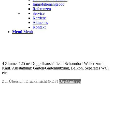
Immobilienangebot
Referenzen
Service
Karriere
Aktuelles
Kontakt
Menü
Menü
73614 Schorndorf-Weiler, Doppelhaushälfte zum Kauf
KFW 40 EFFIZIENZHAUS !
4 Zimmer 125 m² Doppelhaushälfte in Schorndorf-Weiler zum
Kauf. Ausstattung: Garten/Gartennutzung, Balkon, Separates WC,
etc.
Zur Übersicht
Druckansicht (PDF)
Direktanfrage