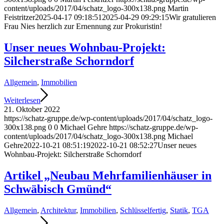
content/uploads/2017/04/schatz_logo-300x138.png
Martin
Feistritzer
2025-04-17 09:18:51
2025-04-29 09:29:15
Wir gratulieren
Frau Nies herzlich zur Ernennung zur Prokuristin!
Unser neues Wohnbau-Projekt:
Silcherstraße Schorndorf
Allgemein
,
Immobilien
Weiterlesen
21. Oktober 2022
https://schatz-gruppe.de/wp-content/uploads/2017/04/schatz_logo-
300x138.png
0
0
Michael Gehre
https://schatz-gruppe.de/wp-
content/uploads/2017/04/schatz_logo-300x138.png
Michael
Gehre
2022-10-21 08:51:19
2022-10-21 08:52:27
Unser neues
Wohnbau-Projekt: Silcherstraße Schorndorf
Artikel „Neubau Mehrfamilienhäuser in
Schwäbisch Gmünd“
Allgemein
,
Architektur
,
Immobilien
,
Schlüsselfertig
,
Statik
,
TGA