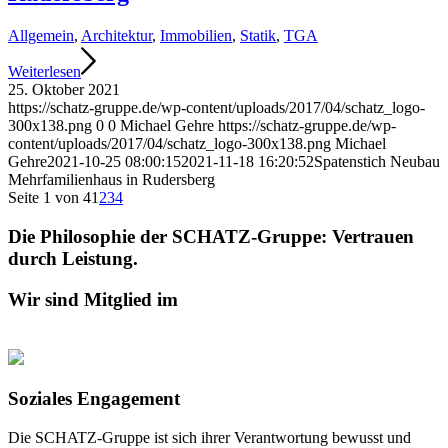
Allgemein
,
Architektur
,
Immobilien
,
Statik
,
TGA
Weiterlesen
25. Oktober 2021
https://schatz-gruppe.de/wp-content/uploads/2017/04/schatz_logo-
300x138.png
0
0
Michael Gehre
https://schatz-gruppe.de/wp-
content/uploads/2017/04/schatz_logo-300x138.png
Michael
Gehre
2021-10-25 08:00:15
2021-11-18 16:20:52
Spatenstich Neubau
Mehrfamilienhaus in Rudersberg
Seite 1 von 4
1
2
3
4
Die Philosophie der SCHATZ-Gruppe: Vertrauen
durch Leistung.
Wir sind Mitglied im
Soziales Engagement
Die SCHATZ-Gruppe ist sich ihrer Verantwortung bewusst und