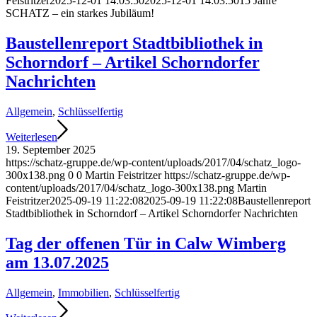
Feistritzer
2025-12-01 14:03:50
2025-12-01 14:03:50
15 Jahre
SCHATZ – ein starkes Jubiläum!
Baustellenreport Stadtbibliothek in
Schorndorf – Artikel Schorndorfer
Nachrichten
Allgemein
,
Schlüsselfertig
Weiterlesen
19. September 2025
https://schatz-gruppe.de/wp-content/uploads/2017/04/schatz_logo-
300x138.png
0
0
Martin Feistritzer
https://schatz-gruppe.de/wp-
content/uploads/2017/04/schatz_logo-300x138.png
Martin
Feistritzer
2025-09-19 11:22:08
2025-09-19 11:22:08
Baustellenreport
Stadtbibliothek in Schorndorf – Artikel Schorndorfer Nachrichten
Tag der offenen Tür in Calw Wimberg
am 13.07.2025
Allgemein
,
Immobilien
,
Schlüsselfertig