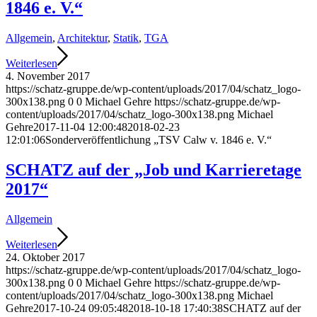
1846 e. V.“
Allgemein
,
Architektur
,
Statik
,
TGA
Weiterlesen
4. November 2017
https://schatz-gruppe.de/wp-content/uploads/2017/04/schatz_logo-
300x138.png
0
0
Michael Gehre
https://schatz-gruppe.de/wp-
content/uploads/2017/04/schatz_logo-300x138.png
Michael
Gehre
2017-11-04 12:00:48
2018-02-23
12:01:06
Sonderveröffentlichung „TSV Calw v. 1846 e. V.“
SCHATZ auf der „Job und Karrieretage
2017“
Allgemein
Weiterlesen
24. Oktober 2017
https://schatz-gruppe.de/wp-content/uploads/2017/04/schatz_logo-
300x138.png
0
0
Michael Gehre
https://schatz-gruppe.de/wp-
content/uploads/2017/04/schatz_logo-300x138.png
Michael
Gehre
2017-10-24 09:05:48
2018-10-18 17:40:38
SCHATZ auf der