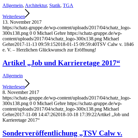
Allgemein
,
Architektur
,
Statik
,
TGA
Weiterlesen
13. November 2017
https://schatz-gruppe.de/wp-content/uploads/2017/04/schatz_logo-
300x138.png
0
0
Michael Gehre
https://schatz-gruppe.de/wp-
content/uploads/2017/04/schatz_logo-300x138.png
Michael
Gehre
2017-11-13 09:59:15
2018-01-15 09:59:40
TSV Calw v. 1846
e. V. – Herzlichen Glückwunsch zur Eröffnung!
Artikel „Job und Karrieretage 2017“
Allgemein
Weiterlesen
8. November 2017
https://schatz-gruppe.de/wp-content/uploads/2017/04/schatz_logo-
300x138.png
0
0
Michael Gehre
https://schatz-gruppe.de/wp-
content/uploads/2017/04/schatz_logo-300x138.png
Michael
Gehre
2017-11-08 14:47:26
2018-10-18 17:39:22
Artikel „Job und
Karrieretage 2017“
Sonderveröffentlichung „TSV Calw v.