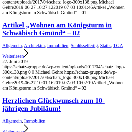
content/uploads/2017/04/schatz_logo-300x138.png
Michael
Gehre
2019-06-27 10:27:12
2019-07-03 10:01:46
Artikel „Wohnen
am Königsturm in Schwäbisch Gmünd“ – 01
Artikel „Wohnen am Königsturm in
Schwäbisch Gmünd“ – 02
Allgemein
,
Architektur
,
Immobilien
,
Schlüsselfertig
,
Statik
,
TGA
Weiterlesen
27. Juni 2019
https://schatz-gruppe.de/wp-content/uploads/2017/04/schatz_logo-
300x138.png
0
0
Michael Gehre
https://schatz-gruppe.de/wp-
content/uploads/2017/04/schatz_logo-300x138.png
Michael
Gehre
2019-06-27 10:01:16
2019-07-03 10:02:19
Artikel „Wohnen
am Königsturm in Schwäbisch Gmünd“ – 02
Herzlichen Glückwunsch zum 10-
jährigen Jubiläum!
Allgemein
,
Immobilien
Weiterlesen