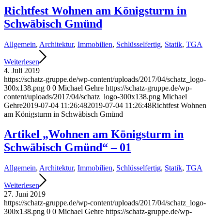
Richtfest Wohnen am Königsturm in
Schwäbisch Gmünd
Allgemein
,
Architektur
,
Immobilien
,
Schlüsselfertig
,
Statik
,
TGA
Weiterlesen
4. Juli 2019
https://schatz-gruppe.de/wp-content/uploads/2017/04/schatz_logo-
300x138.png
0
0
Michael Gehre
https://schatz-gruppe.de/wp-
content/uploads/2017/04/schatz_logo-300x138.png
Michael
Gehre
2019-07-04 11:26:48
2019-07-04 11:26:48
Richtfest Wohnen
am Königsturm in Schwäbisch Gmünd
Artikel „Wohnen am Königsturm in
Schwäbisch Gmünd“ – 01
Allgemein
,
Architektur
,
Immobilien
,
Schlüsselfertig
,
Statik
,
TGA
Weiterlesen
27. Juni 2019
https://schatz-gruppe.de/wp-content/uploads/2017/04/schatz_logo-
300x138.png
0
0
Michael Gehre
https://schatz-gruppe.de/wp-