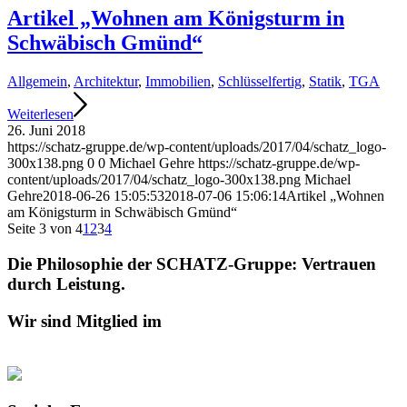
Artikel „Wohnen am Königsturm in
Schwäbisch Gmünd“
Allgemein
,
Architektur
,
Immobilien
,
Schlüsselfertig
,
Statik
,
TGA
Weiterlesen
26. Juni 2018
https://schatz-gruppe.de/wp-content/uploads/2017/04/schatz_logo-
300x138.png
0
0
Michael Gehre
https://schatz-gruppe.de/wp-
content/uploads/2017/04/schatz_logo-300x138.png
Michael
Gehre
2018-06-26 15:05:53
2018-07-06 15:06:14
Artikel „Wohnen
am Königsturm in Schwäbisch Gmünd“
Seite 3 von 4
1
2
3
4
Die Philosophie der SCHATZ-Gruppe: Vertrauen
durch Leistung.
Wir sind Mitglied im